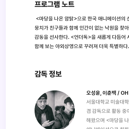
프로그램 노트
<마당을 나온 암탉>으로 한국 애니메이션의 신
뭉치가 친구들과 함께 인간이 없는 낙원을 찾아
감동을 선사한다. <언더독>을 새롭게 다듬어 
함께 보는 야외상영으로 꾸려져 더욱 특별하다
감독 정보
오성윤, 이춘백 / OH 
서울대학교 미술대학
겸 감독으로 활동 중
해왔으며 <마당을 나