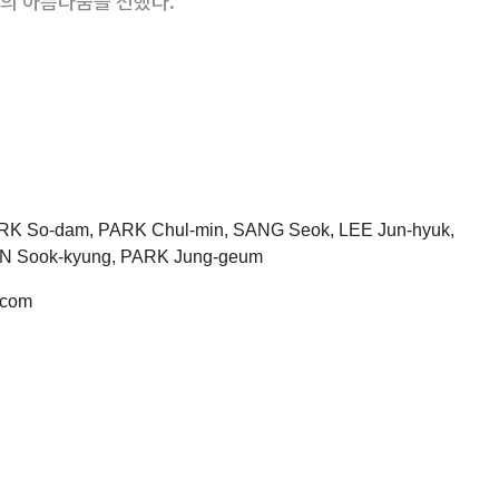
의 아름다움을 전했다.
RK So-dam, PARK Chul-min, SANG Seok, LEE Jun-hyuk,
N Sook-kyung, PARK Jung-geum
.com