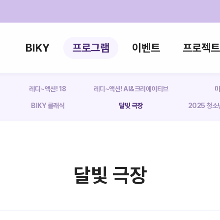
BIKY
프로그램
이벤트
프로젝트
레디~액션! 18
레디~액션! AI&크리에이티브
마
BIKY 클래식
달빛 극장
2025 청
달빛 극장