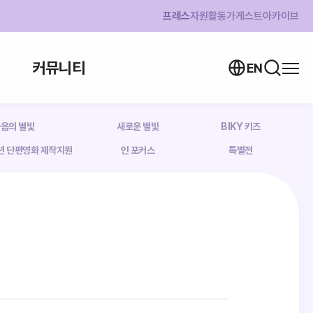
프레스
자원활동가
게스트
아카이브
커뮤니티
EN
음의 별빛
새로운 별빛
BIKY 키즈
소년 단편영화 제작지원
인 포커스
특별전