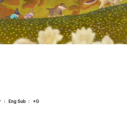
r
Eng Sub
+G