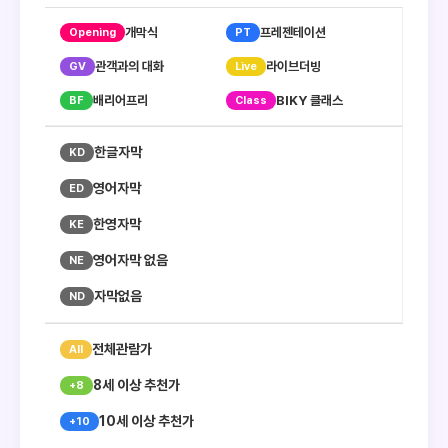
개막식
프레젠테이션
관객과의 대화
라이브더빙
배리어프리
BIKY 클래스
한글자막
영어자막
한영자막
영어자막 없음
자막없음
전체관람가
8세 이상 추천가
10세 이상 추천가