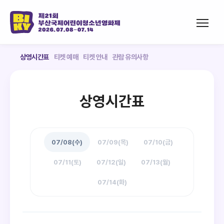
상영시간표
티켓 예매
티켓 안내
관람 유의사항
상영시간표
07/08(수)
07/09(목)
07/10(금)
07/11(토)
07/12(일)
07/13(월)
07/14(화)