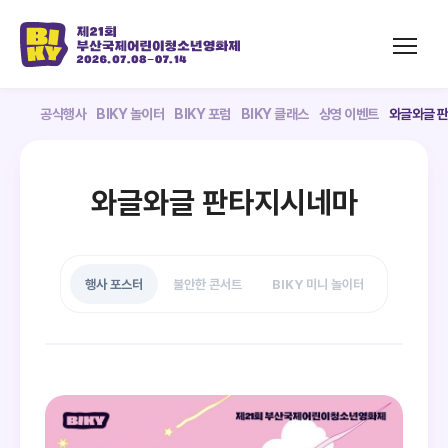
공식행사
BIKY 놀이터
BIKY 포럼
BIKY 클래스
상영 이벤트
와글와글 
와글와글 판타지시네마
행사 포스터
불안한 콘서트
BIKY 미니 놀이터