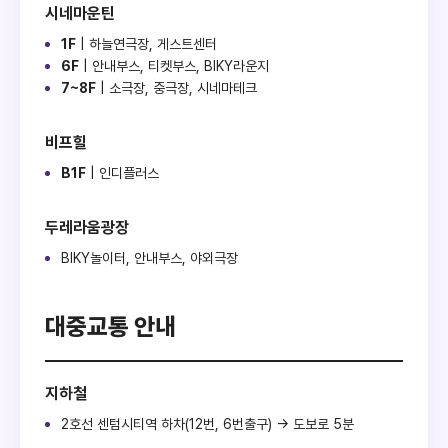
시네마운틴
1F
| 하늘연극장, 게스트센터
6F
| 안내부스, 티켓부스, BIKY라운지
7~8F
| 소극장, 중극장, 시네마테크
비프힐
B1F
| 인디플러스
두레라움광장
BIKY놀이터, 안내부스, 야외극장
대중교통 안내
지하철
2호선 센텀시티역 하차(12번, 6번출구) → 도보로 5분